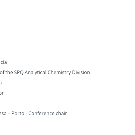
cia
f the SPQ Analytical Chemistry Division
a
or
esa – Porto - Conference chair