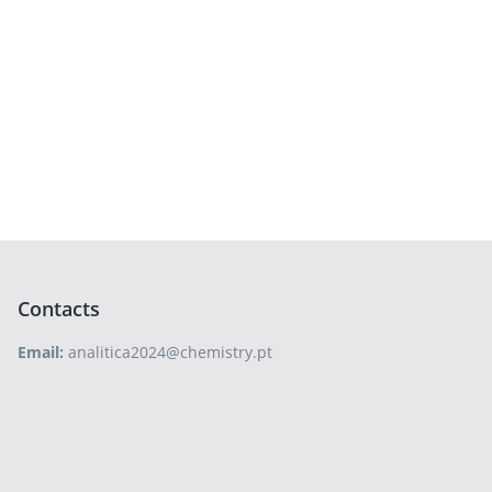
Contacts
Email:
analitica2024@chemistry.pt