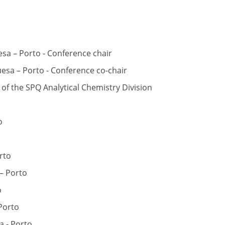
esa – Porto - Conference chair
uesa – Porto - Conference co-chair
of the SPQ Analytical Chemistry Division
o
rto
 – Porto
o
Porto
a - Porto